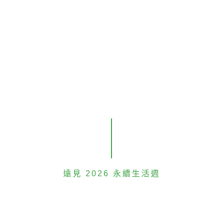
投稿範例
截圖上傳
請選擇行動類別...
社群截圖照片上傳 (限 jpg、png 檔)
遠見 2026 永續生活週
請確認無誤後再點按確認鍵，一經上傳，不得更改替
換。